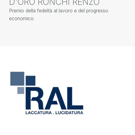
D'ORO RONCHI RENZO
D
Premio della fedeltà al lavoro e del progresso
In
economico